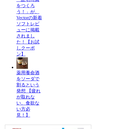
をつくろ
う！」が、
Vectorの新着
ソフトレビ
ューに掲載
されまし
た！【お試
しクーポ
ン】
薬用養命酒
をソーダで
割るという
発想 【疲れ
が取れな
い、食欲な
い方必
見！】