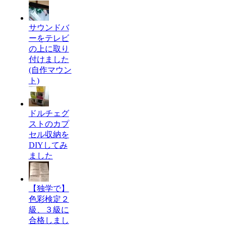
サウンドバ
ーをテレビ
の上に取り
付けました
(自作マウン
ト)
ドルチェグ
ストのカプ
セル収納を
DIYしてみ
ました
【独学で】
色彩検定２
級、３級に
合格しまし