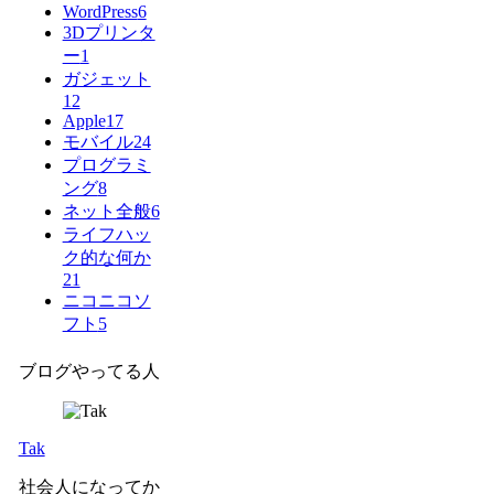
WordPress
6
3Dプリンタ
ー
1
ガジェット
12
Apple
17
モバイル
24
プログラミ
ング
8
ネット全般
6
ライフハッ
ク的な何か
21
ニコニコソ
フト
5
ブログやってる人
Tak
社会人になってか