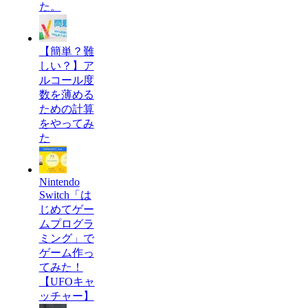
た。
【簡単？難
しい？】ア
ルコール度
数を薄める
ための計算
をやってみ
た
Nintendo
Switch「は
じめてゲー
ムプログラ
ミング」で
ゲーム作っ
てみた！
【UFOキャ
ッチャー】