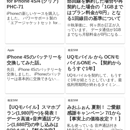
for iPhone 4S/4 (クリア)
部回線を解約した場合や再
PHC-71
契約した場合の「1GBまで
はプラン料金が0円」とな
iPhoneの新しいケースを購入し
ました。 パワーサポート製の
る1回線目の基準について
「エアージャケットセット for
※執筆後に、何ヶ所か訂正が入
iPhone 4S/4 (クリア) PHC-71」
っています。 データ通信が1GB
です。 今までも、iPhone4用の
までなら月額料金が0円になる、
ものを利用していましたが、(諸
楽天モバイルのプラン「Rakuten
事情によ...
UN-LIMIT VI」。 複数回線を利
用中に解約した場合や、一度解
Apple
格安SIM
約して再契約した場合につい
iPhone 4Sのバッテリーを
UQモバイル から OCNモ
て、...
交換してみた話。
バイルONE へ 【契約から
もうすぐ1年】
先日、iPhone 4Sのバッテリーを
交換しました。 iPhoneのバッテ
UQモバイルを契約して、もうす
リーは基本的に交換できないよ
ぐ1年が経とうとしています。最
うになっているので、 Appleに依
低利用期間が終わるタイミング
頼する バッテリー交換サービス
で、OCNモバイルONEへのMNP
を行っている業者に依頼する 自
転出を検討しています。
分で交換する（DIY） ...
格安SIM
格安SIM
【UQモバイル】スマホプ
みおふぉん 夏割！ ご愛顧
ラン(1,980円〜)を発表！
感謝キャンペーン 7/1から
データ高速+音声通話プラ
【事実上の価格改定？！】
ン(1,680円)の申し込みは
私も使っている 音声通話付き