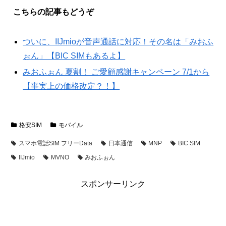
こちらの記事もどうぞ
ついに、IIJmioが音声通話に対応！その名は「みおふ
ぉん」【BIC SIMもあるよ】
みおふぉん 夏割！ ご愛顧感謝キャンペーン 7/1から
【事実上の価格改定？！】
格安SIM
モバイル
スマホ電話SIM フリーData
日本通信
MNP
BIC SIM
IIJmio
MVNO
みおふぉん
スポンサーリンク