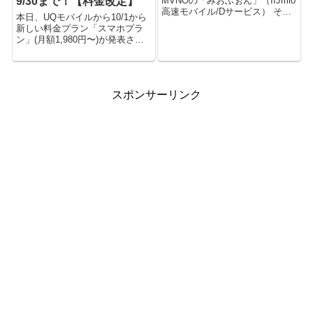
9/30まで！【料金改定】
MVNOの「みおふぉん」（IIJmio
高速モバイル/Dサービス） その
本日、UQモバイルから10/1から
IIJmioが「みおふぉん 夏割！ ご
新しい料金プラン「スマホプラ
愛顧感謝キャンペーン」と題し
ン」(月額1,980円〜)が発表され
て、音声通話付きプランの割引
ました。 これに伴い、既存プラ
（税抜300円）を行うようです。
ンの申し込みは、9/30で受付を
I...
終了するそうです。 私が今使っ
ている、データ高速+音声通話プ
スポンサーリンク
ラン(1,680...