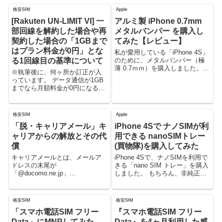
格安SIM
Apple
[Rakuten UN-LIMIT VI] 一
アルミ製 iPhone 0.7mm
部回線を解約した場合や再
メタルバンパー を購入し
契約した場合の「1GBまで
てみた【レビュー】
はプラン料金が0円」とな
私が愛用している「iPhone 4S」
る1回線目の基準について
のために、メタルバンパー（極
薄 0.7ｍｍ）を購入しました。
※執筆後に、何ヶ所か訂正が入
色は、シャンパンゴールド。 い
っています。 データ通信が1GB
くつかの店舗が扱っているよう
までなら月額料金が0円になる、
ですが、iPhone 5/5sに対応する
楽天モバイルのプラン「Rakuten
ものもあるようです。
UN-LIMIT VI」。 複数回線を利
用中に解約した場合や、一度解
格安SIM
Apple
約して再契約した場合につい
「脱・キャリアメール」キ
iPhone 4Sで ナノSIMが利
て、...
ャリアからの解放とその代
用できる nanoSIMトレー
償
(買物隊)を購入してみた
キャリアメールとは、メールア
iPhone 4Sで、ナノSIMを利用で
ドレスの末尾が
きる「nano SIM トレー」を購入
「@docomo.ne.jp」
しました。 もちろん、非純正の
「@ezweb.ne.jp」
ものです。
「@i.softbank.ne.jp」といった携
帯会社（キャリア）が提供して
格安SIM
格安SIM
いるメールサービスのこと。 ス
「スマホ電話SIM フリー
『スマホ電話SIM フリー
マートフォンが幅広い層にま
で...
Data」にMNPしてみた
Data』を4ヶ月利用した感