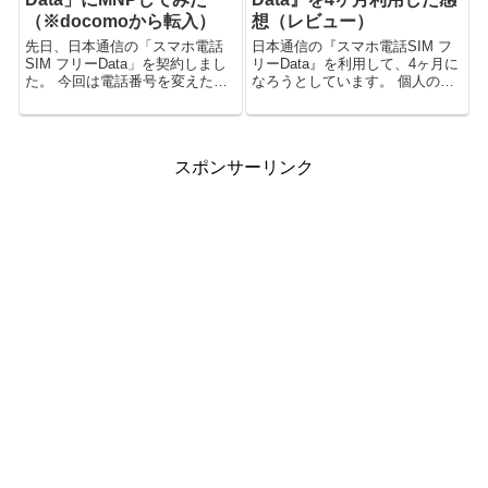
（※docomoから転入）
想（レビュー）
先日、日本通信の「スマホ電話
日本通信の『スマホ電話SIM フ
SIM フリーData」を契約しまし
リーData』を利用して、4ヶ月に
た。 今回は電話番号を変えたく
なろうとしています。 個人の感
なかったので、MNPを利用し
想になりますが、4ヶ月使ってみ
て、docomoから転入する形にし
た感想を書きたいと思います。
ました。
スポンサーリンク