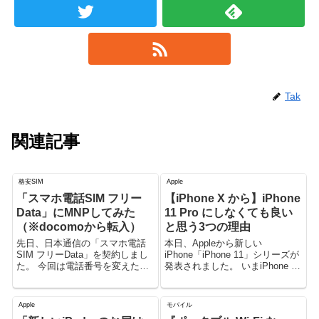
Tak
関連記事
格安SIM
Apple
「スマホ電話SIM フリー
【iPhone X から】iPhone
Data」にMNPしてみた
11 Pro にしなくても良い
（※docomoから転入）
と思う3つの理由
先日、日本通信の「スマホ電話
本日、Appleから新しい
SIM フリーData」を契約しまし
iPhone「iPhone 11」シリーズが
た。 今回は電話番号を変えたく
発表されました。 いまiPhone X
なかったので、MNPを利用し
を使っていますが、この後継に
て、docomoから転入する形にし
あたるモデルが「iPhone 11
ました。
Pro」という名前で発表されまし
Apple
モバイル
た。 今回は、iPhone Xか...