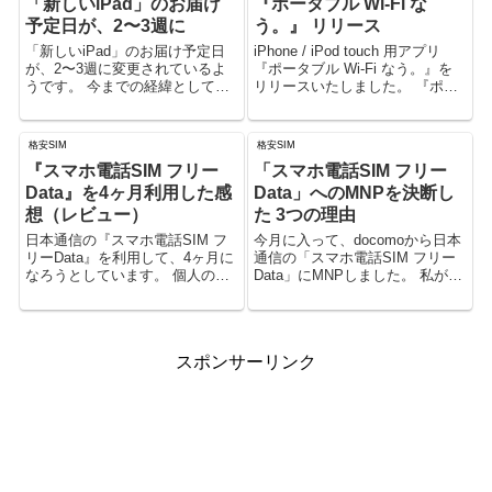
「新しいiPad」のお届け
『ポータブル Wi-Fi な
予定日が、2〜3週に
う。』 リリース
「新しいiPad」のお届け予定日
iPhone / iPod touch 用アプリ
が、2〜3週に変更されているよ
『ポータブル Wi-Fi なう。』を
うです。 今までの経緯として
リリースいたしました。 『ポー
は、3/16 → 3/19 → 2〜3週、と
タブル Wi-Fi なう。』は、
なっています。
Buffaloから発売されている
『Portable Wi-Fi』(DWR-PG) の
格安SIM
格安SIM
バッテリ...
『スマホ電話SIM フリー
「スマホ電話SIM フリー
Data』を4ヶ月利用した感
Data」へのMNPを決断し
想（レビュー）
た 3つの理由
日本通信の『スマホ電話SIM フ
今月に入って、docomoから日本
リーData』を利用して、4ヶ月に
通信の「スマホ電話SIM フリー
なろうとしています。 個人の感
Data」にMNPしました。 私が
想になりますが、4ヶ月使ってみ
docomoを解約して、docomoの
た感想を書きたいと思います。
MVNOである日本通信にした理
由を3つ、以下に挙げてみたいと
思います。
スポンサーリンク