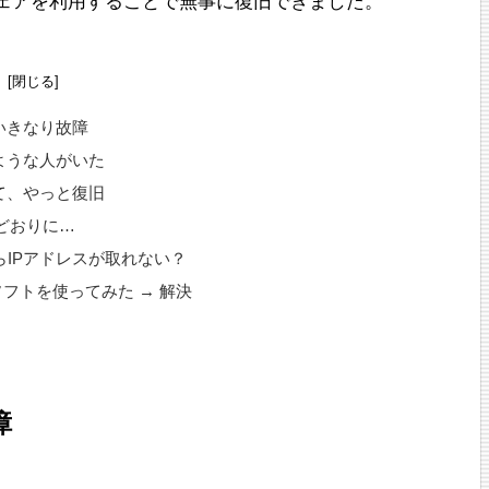
ウェアを利用することで無事に復旧できました。
次
いきなり故障
ような人がいた
て、やっと復旧
どおりに…
らIPアドレスが取れない？
うソフトを使ってみた → 解決
障