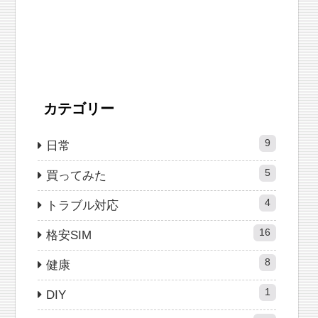
カテゴリー
9
日常
5
買ってみた
4
トラブル対応
16
格安SIM
8
健康
1
DIY