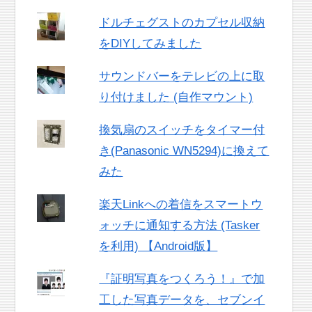
ドルチェグストのカプセル収納
をDIYしてみました
サウンドバーをテレビの上に取
り付けました (自作マウント)
換気扇のスイッチをタイマー付
き(Panasonic WN5294)に換えて
みた
楽天Linkへの着信をスマートウ
ォッチに通知する方法 (Tasker
を利用) 【Android版】
『証明写真をつくろう！』で加
工した写真データを、セブンイ