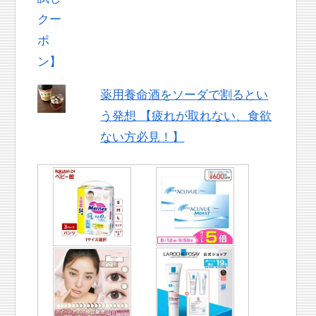
薬用養命酒をソーダで割るとい
う発想 【疲れが取れない、食欲
ない方必見！】