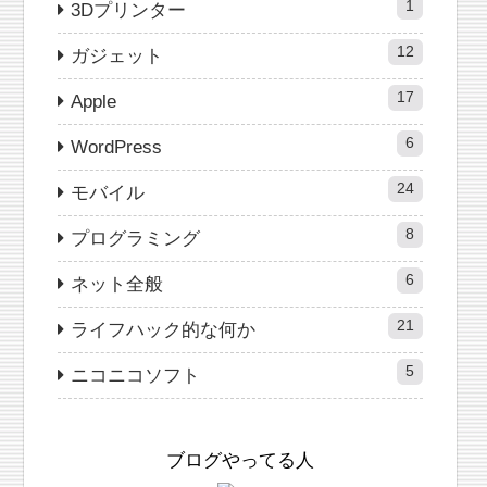
1
3Dプリンター
12
ガジェット
17
Apple
6
WordPress
24
モバイル
8
プログラミング
6
ネット全般
21
ライフハック的な何か
5
ニコニコソフト
ブログやってる人