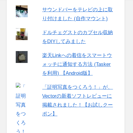
サウンドバーをテレビの上に取
り付けました (自作マウント)
ドルチェグストのカプセル収納
をDIYしてみました
楽天Linkへの着信をスマートウ
ォッチに通知する方法 (Tasker
を利用) 【Android版】
「証明写真をつくろう！」が、
Vectorの新着ソフトレビューに
掲載されました！【お試しクー
ポン】