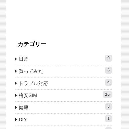
カテゴリー
9
日常
5
買ってみた
4
トラブル対応
16
格安SIM
8
健康
1
DIY