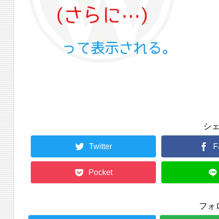
シ
Twitter
F
Pocket
フォ