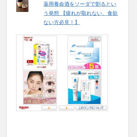
薬用養命酒をソーダで割るとい
う発想 【疲れが取れない、食欲
ない方必見！】