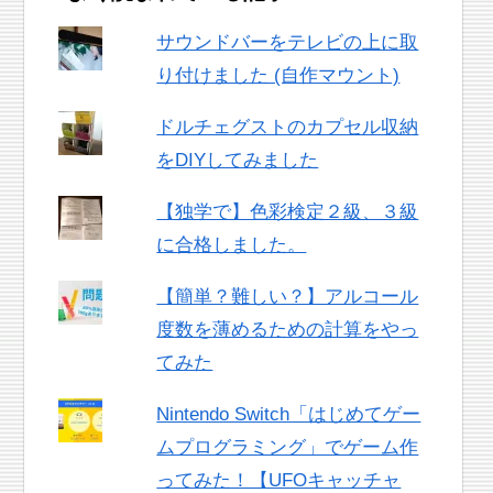
サウンドバーをテレビの上に取
り付けました (自作マウント)
ドルチェグストのカプセル収納
をDIYしてみました
【独学で】色彩検定２級、３級
に合格しました。
【簡単？難しい？】アルコール
度数を薄めるための計算をやっ
てみた
Nintendo Switch「はじめてゲー
ムプログラミング」でゲーム作
ってみた！【UFOキャッチャ