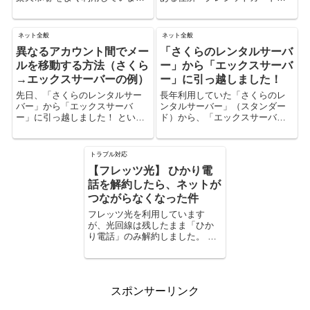
す。 その理由について、ふと考
古いことに気が付きました。 そ
えてみました。 Yahoo!ショッピ
こで、新しい住所とクレジット
ングをあまり使わなくなった理
カードの登録をしたのです
ネット全般
ネット全般
由としては、以前のYahoo!は、
が、、、 なんと、古い住所・ク
異なるアカウント間でメー
「さくらのレンタルサーバ
次のよう...
レジットカードの削除ができ...
ルを移動する方法（さくら
ー」から「エックスサーバ
→エックスサーバーの例）
ー」に引っ越しました！
先日、「さくらのレンタルサー
長年利用していた「さくらのレ
バー」から「エックスサーバ
ンタルサーバー」（スタンダー
ー」に引っ越しました！ という
ド）から、「エックスサーバ
記事を書きましたが、さくらの
ー」（X10）に引っ越ししまし
サーバーにあるメールをエック
た。 とりあえず、さくらのドメ
スサーバーのメールアカウント
インのままで「さくらのドメイ
トラブル対応
に移動したので、その方法につ
ン」＋「エックスサーバー」と
【フレッツ光】 ひかり電
いて書いておきたいと思いま
いう形にしています。 ドメイ
す。 今回の...
ン...
話を解約したら、ネットが
つながらなくなった件
フレッツ光を利用しています
が、光回線は残したまま「ひか
り電話」のみ解約しました。 電
話が不通になった翌日に、イン
ターネットにつながらなくなり
ました。
スポンサーリンク