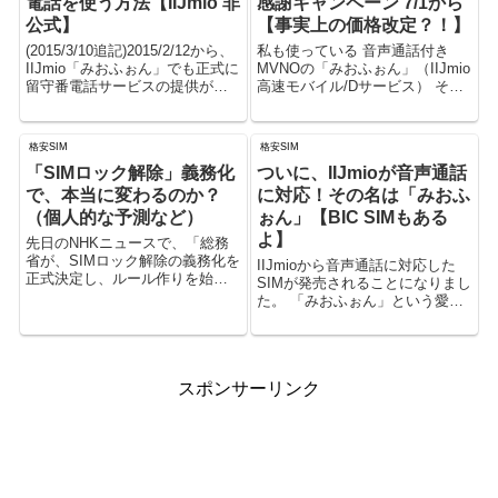
電話を使う方法【IIJmio 非
感謝キャンペーン 7/1から
公式】
【事実上の価格改定？！】
(2015/3/10追記)2015/2/12から、
私も使っている 音声通話付き
IIJmio「みおふぉん」でも正式に
MVNOの「みおふぉん」（IIJmio
留守番電話サービスの提供が始
高速モバイル/Dサービス） その
まっています。月額が300円ほど
IIJmioが「みおふぉん 夏割！ ご
必要になるので、あまり電話が
愛顧感謝キャンペーン」と題し
かかってこない方は、以下の記
て、音声通話付きプランの割引
格安SIM
格安SIM
事にある方法の方が安価で良い
（税抜300円）を行うようです。
「SIMロック解除」義務化
ついに、IIJmioが音声通話
かもしれま...
I...
で、本当に変わるのか？
に対応！その名は「みおふ
（個人的な予測など）
ぉん」【BIC SIMもある
よ】
先日のNHKニュースで、「総務
省が、SIMロック解除の義務化を
IIJmioから音声通話に対応した
正式決定し、ルール作りを始め
SIMが発売されることになりまし
る」という報道がありました。
た。 「みおふぉん」という愛
「SIMロック解除」を義務化する
称？らしいです。 「通話の需要
ことで、「携帯の月額料金が安
は依然強い」：IIJ、音声通話に
くなる」「端末自体の価格が高
対応したIIJmio「みおふぉん」発
くなる」「MVNOのSIM...
表 - ITmedi...
スポンサーリンク