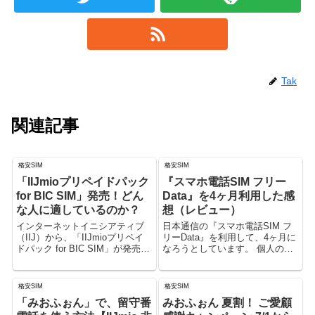
Tak
関連記事
格安SIM
格安SIM
「IIJmioプリペイドパック
『スマホ電話SIM フリー
for BIC SIM」発売！どん
Data』を4ヶ月利用した感
な人に適しているのか？
想（レビュー）
インターネットイニシアティブ
日本通信の『スマホ電話SIM フ
（IIJ）から、「IIJmioプリペイ
リーData』を利用して、4ヶ月に
ドパック for BIC SIM」が発売さ
なろうとしています。 個人の感
れました。 3980円で500Mバイ
想になりますが、4ヶ月使ってみ
トの通信が可能――「IIJmioプリ
た感想を書きたいと思います。
ペイドパック for BIC SIM」発売
格安SIM
格安SIM
- I...
「みおふぉん」で、留守番
みおふぉん 夏割！ ご愛顧