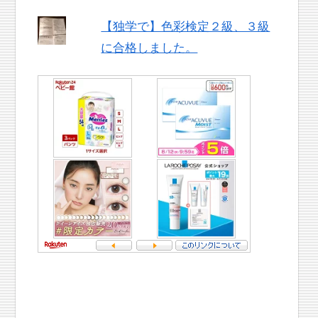
【独学で】色彩検定２級、３級
に合格しました。