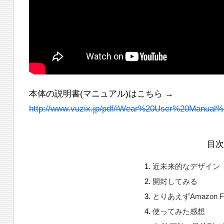
本体の説明書(マニュアル)はこちら →
http://www.vuzix.jp/pdf/iWear%20User%20Manual
目
近未来的なデザイン
開封してみる
とりあえずAmazon F
使ってみた感想