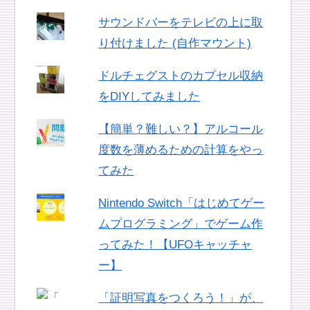
サウンドバーをテレビの上に取
り付けました (自作マウント)
ドルチェグストのカプセル収納
をDIYしてみました
【簡単？難しい？】アルコール
度数を薄めるための計算をやっ
てみた
Nintendo Switch「はじめてゲー
ムプログラミング」でゲーム作
ってみた！【UFOキャッチャ
ー】
「証明写真をつくろう！」が、