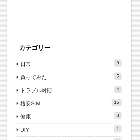
カテゴリー
9
日常
5
買ってみた
4
トラブル対応
16
格安SIM
8
健康
1
DIY