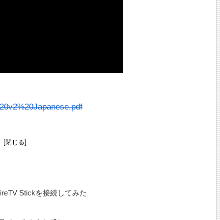
%20v2%20Japanese.pdf
次
ireTV Stickを接続してみた