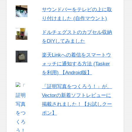
サウンドバーをテレビの上に取
り付けました (自作マウント)
ドルチェグストのカプセル収納
をDIYしてみました
楽天Linkへの着信をスマートウ
ォッチに通知する方法 (Tasker
を利用) 【Android版】
「証明写真をつくろう！」が、
Vectorの新着ソフトレビューに
掲載されました！【お試しクー
ポン】