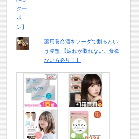
薬用養命酒をソーダで割るとい
う発想 【疲れが取れない、食欲
ない方必見！】