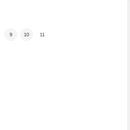
9
10
11