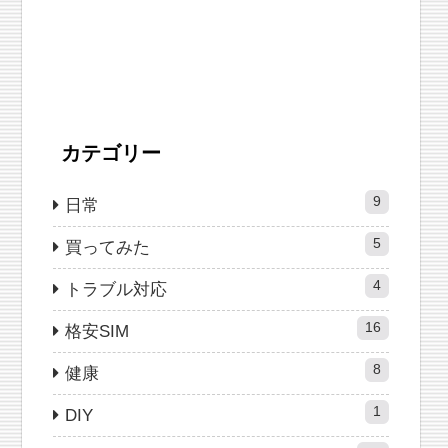
カテゴリー
9
日常
5
買ってみた
4
トラブル対応
16
格安SIM
8
健康
1
DIY