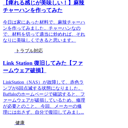
【痺れる感じが美味しい！】麻辣
チャーハンを作ってみた
今日は家にあった材料で、麻辣チャーハ
ンを作ってみました。チャーハンなの
で、材料を切って適当に炒めれば、それ
なりに美味しくできると思います。
トラブル対応
Link Station 復旧してみた【ファ
ームウェア破損】
LinkStation（NAS）が故障して、赤色ラ
ンプが6回点滅する状態になりました。
Baffaloのホームページで確認すると、フ
ァームウェアが破損しているため、修理
が必要とのこと。 今回、メーカーの修
理には出さず、自分で復旧してみまし...
健康