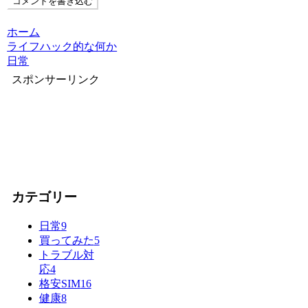
コメントを書き込む
ホーム
ライフハック的な何か
日常
スポンサーリンク
カテゴリー
日常
9
買ってみた
5
トラブル対
応
4
格安SIM
16
健康
8