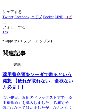
シェアする
Twitter
Facebook
はてブ
Pocket
LINE
コピ
ー
フォローする
Tak
n2apps.jp (エヌツーアップス)
関連記事
健康
薬用養命酒をソーダで割るという
発想 【疲れが取れない、食欲ない
方必見！】
つい先日、近所のドラッグストアで「薬
用養命酒」を購入しました。 以前から
気にはなってはいましたが、なんとなく