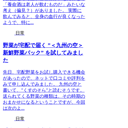
「養命酒は老人が飲むものだ」みたいな
考え（偏見？）がありました。 実際に
飲んでみると、全身の血行が良くなった
ようで、特に...
日常
野菜が宅配で届く ”＜九州の空＞
新鮮野菜パック” を試してみまし
た
先日、宅配野菜をお試し購入できる機会
があったので、ネットで口コミや評判を
みて申し込んでみました。 九州の空と
書いて、”くすのそら”と読むそうです。
送られてくる野菜の種類は、その時期の
おまかせになるということですが、今回
は次のよ...
日常