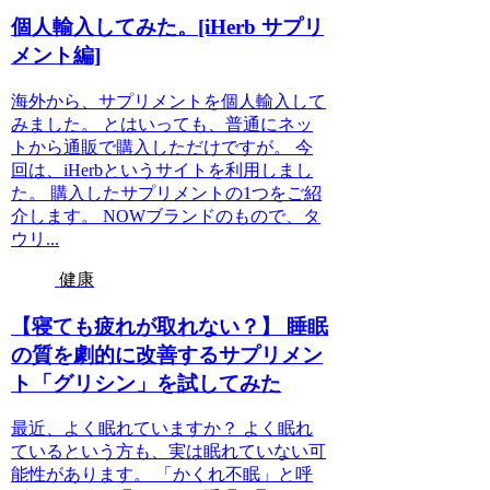
個人輸入してみた。[iHerb サプリ
メント編]
海外から、サプリメントを個人輸入して
みました。 とはいっても、普通にネッ
トから通販で購入しただけですが。 今
回は、iHerbというサイトを利用しまし
た。 購入したサプリメントの1つをご紹
介します。 NOWブランドのもので、タ
ウリ...
健康
【寝ても疲れが取れない？】 睡眠
の質を劇的に改善するサプリメン
ト「グリシン」を試してみた
最近、よく眠れていますか？ よく眠れ
ているという方も、実は眠れていない可
能性があります。 「かくれ不眠」と呼