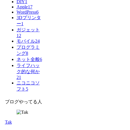
DIY
1
Apple
17
WordPress
6
3Dプリンタ
ー
1
ガジェット
12
モバイル
24
プログラミ
ング
8
ネット全般
6
ライフハッ
ク的な何か
21
ニコニコソ
フト
5
ブログやってる人
Tak