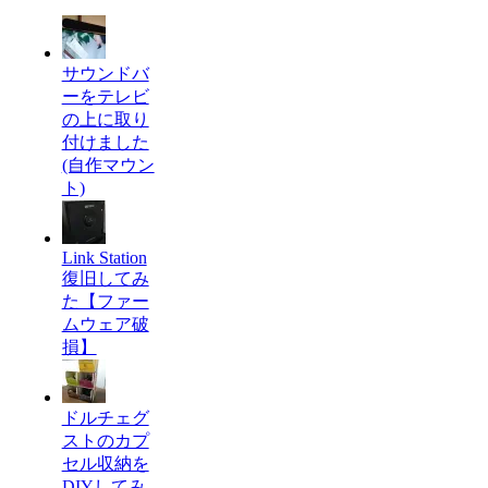
サウンドバ
ーをテレビ
の上に取り
付けました
(自作マウン
ト)
Link Station
復旧してみ
た【ファー
ムウェア破
損】
ドルチェグ
ストのカプ
セル収納を
DIYしてみ