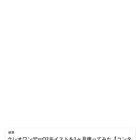
健康
クレオワンデーO2モイストを1ヶ月使ってみた【コンタ