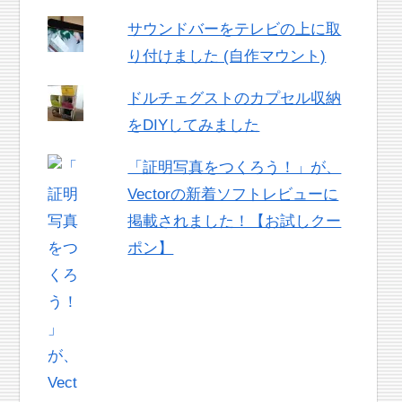
サウンドバーをテレビの上に取
り付けました (自作マウント)
ドルチェグストのカプセル収納
をDIYしてみました
「証明写真をつくろう！」が、
Vectorの新着ソフトレビューに
掲載されました！【お試しクー
ポン】