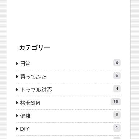
カテゴリー
9
日常
5
買ってみた
4
トラブル対応
16
格安SIM
8
健康
1
DIY