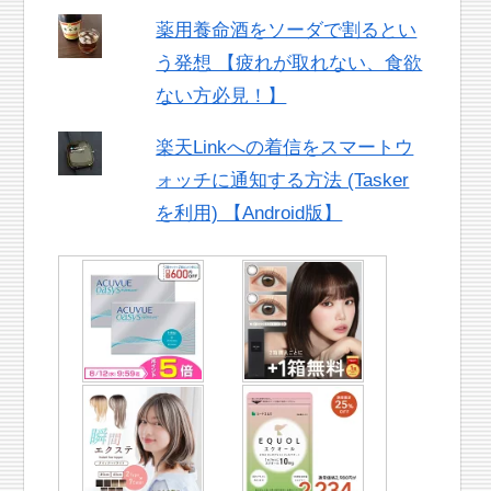
薬用養命酒をソーダで割るとい
う発想 【疲れが取れない、食欲
ない方必見！】
楽天Linkへの着信をスマートウ
ォッチに通知する方法 (Tasker
を利用) 【Android版】