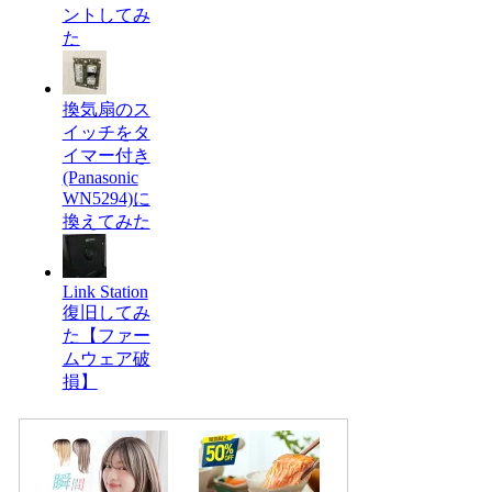
ントしてみ
た
換気扇のス
イッチをタ
イマー付き
(Panasonic
WN5294)に
換えてみた
Link Station
復旧してみ
た【ファー
ムウェア破
損】