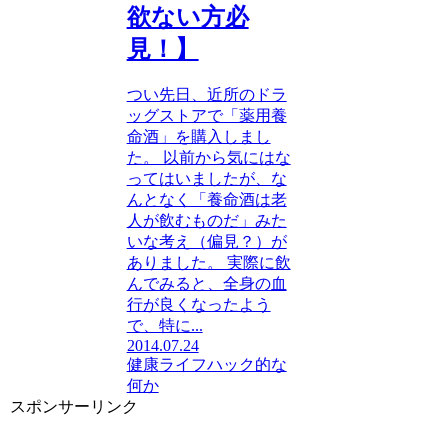
欲ない方必
見！】
つい先日、近所のドラ
ッグストアで「薬用養
命酒」を購入しまし
た。 以前から気にはな
ってはいましたが、な
んとなく「養命酒は老
人が飲むものだ」みた
いな考え（偏見？）が
ありました。 実際に飲
んでみると、全身の血
行が良くなったよう
で、特に...
2014.07.24
健康
ライフハック的な
何か
スポンサーリンク