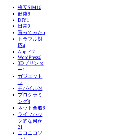
格安SIM
16
健康
8
DIY
1
日常
9
買ってみた
5
トラブル対
応
4
Apple
17
WordPress
6
3Dプリンタ
ー
1
ガジェット
12
モバイル
24
プログラミ
ング
8
ネット全般
6
ライフハッ
ク的な何か
21
ニコニコソ