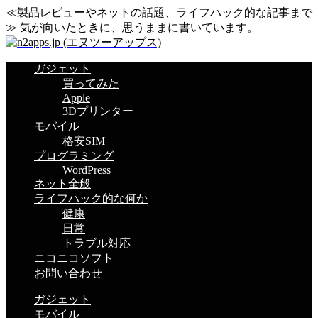
≪製品レビューやネットの話題、ライフハック的な記事まで
≫ 気が向いたときに、思うままに書いています。
ガジェット
買ってみた
Apple
3Dプリンター
モバイル
格安SIM
プログラミング
WordPress
ネット全般
ライフハック的な何か
健康
日常
トラブル対応
ニコニコソフト
お問い合わせ
ガジェット
モバイル