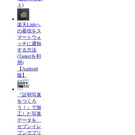
ト)
楽天Linkへ
の着信をス
マートウォ
ッチに通知
する方法
(Taskerを利
用)
【Android
版】
『証明写真
をつくろ
う！』で加
工した写真
データを、
セブンイレ
ブンでプリ