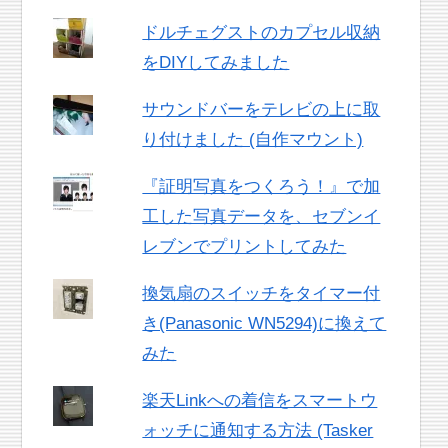
ドルチェグストのカプセル収納
をDIYしてみました
サウンドバーをテレビの上に取
り付けました (自作マウント)
『証明写真をつくろう！』で加
工した写真データを、セブンイ
レブンでプリントしてみた
換気扇のスイッチをタイマー付
き(Panasonic WN5294)に換えて
みた
楽天Linkへの着信をスマートウ
ォッチに通知する方法 (Tasker