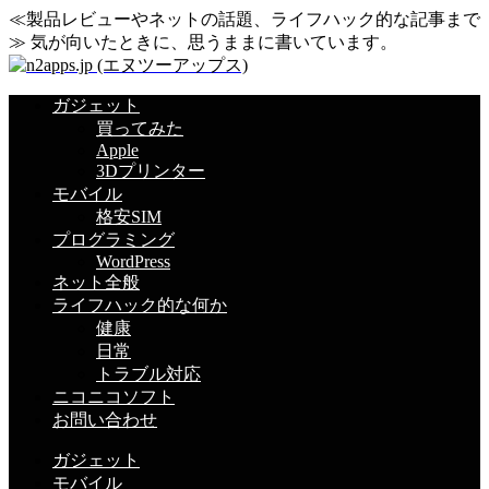
≪製品レビューやネットの話題、ライフハック的な記事まで
≫ 気が向いたときに、思うままに書いています。
ガジェット
買ってみた
Apple
3Dプリンター
モバイル
格安SIM
プログラミング
WordPress
ネット全般
ライフハック的な何か
健康
日常
トラブル対応
ニコニコソフト
お問い合わせ
ガジェット
モバイル