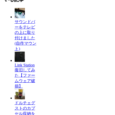
サウンドバ
ーをテレビ
の上に取り
付けました
(自作マウン
ト)
Link Station
復旧してみ
た【ファー
ムウェア破
損】
ドルチェグ
ストのカプ
セル収納を