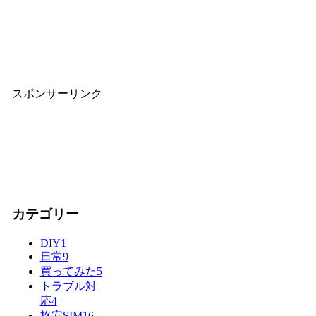
スポンサーリンク
カテゴリー
DIY
1
日常
9
買ってみた
5
トラブル対
応
4
格安SIM
16