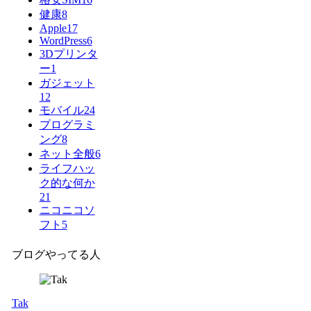
健康
8
Apple
17
WordPress
6
3Dプリンタ
ー
1
ガジェット
12
モバイル
24
プログラミ
ング
8
ネット全般
6
ライフハッ
ク的な何か
21
ニコニコソ
フト
5
ブログやってる人
Tak