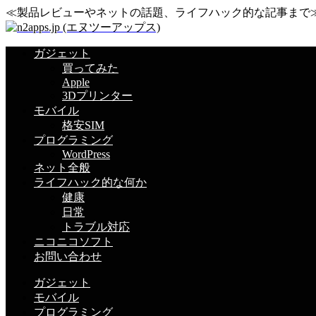
≪製品レビューやネットの話題、ライフハック的な記事まで
ガジェット
買ってみた
Apple
3Dプリンター
モバイル
格安SIM
プログラミング
WordPress
ネット全般
ライフハック的な何か
健康
日常
トラブル対応
ニコニコソフト
お問い合わせ
ガジェット
モバイル
プログラミング