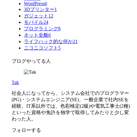
WordPress
6
3Dプリンター
1
ガジェット
12
モバイル
24
プログラミング
8
ネット全般
6
ライフハック的な何か
21
ニコニコソフト
5
ブログやってる人
Tak
社会人になってから、システム会社でのプログラマー
(PG)・システムエンジニア(SE)、一般企業で社内SEを
経験。IT系以外では、色彩検定(2級)や電気工事士(2種)
といった資格や免許を独学で取得してみたりと少し変
わった人。
フォローする