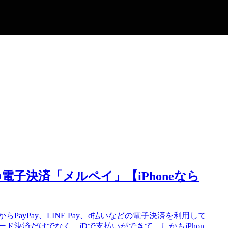
子決済「メルペイ」【iPhoneなら
ayPay、LINE Pay、d払いなどの電子決済を利用して
決済だけでなく、iDで支払いができて、しかもiPhon...