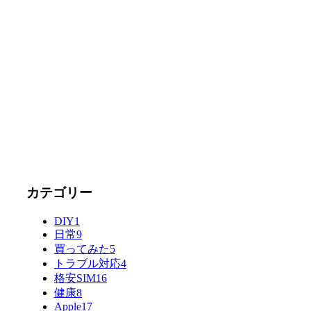
カテゴリー
DIY
1
日常
9
買ってみた
5
トラブル対応
4
格安SIM
16
健康
8
Apple
17