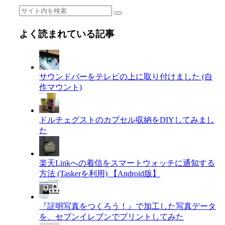
よく読まれている記事
サウンドバーをテレビの上に取り付けました (自
作マウント)
ドルチェグストのカプセル収納をDIYしてみまし
た
楽天Linkへの着信をスマートウォッチに通知する
方法 (Taskerを利用) 【Android版】
『証明写真をつくろう！』で加工した写真データ
を、セブンイレブンでプリントしてみた