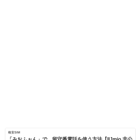
格安SIM
「みおふぉん」で、留守番電話を使う方法【IIJmio 非公