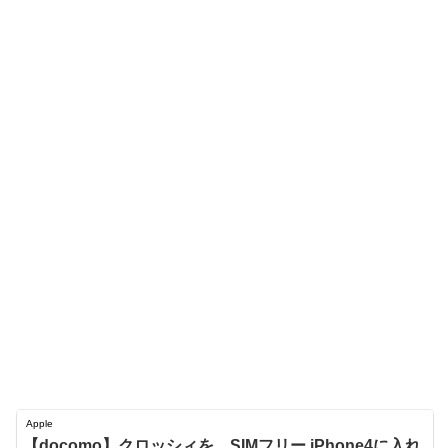
Apple
【docomo】クロッシィを、SIMフリー iPhone4に入れ