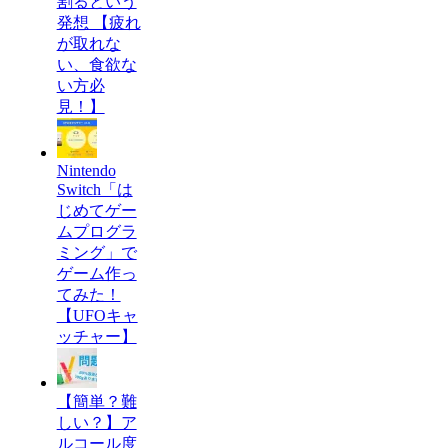
割るという
発想 【疲れ
が取れな
い、食欲な
い方必
見！】
Nintendo
Switch「は
じめてゲー
ムプログラ
ミング」で
ゲーム作っ
てみた！
【UFOキャ
ッチャー】
【簡単？難
しい？】ア
ルコール度