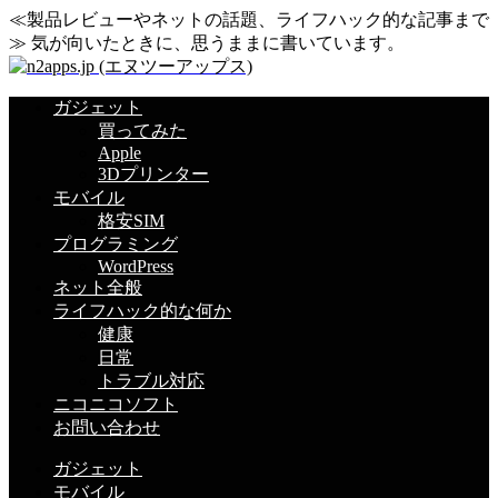
≪製品レビューやネットの話題、ライフハック的な記事まで
≫ 気が向いたときに、思うままに書いています。
ガジェット
買ってみた
Apple
3Dプリンター
モバイル
格安SIM
プログラミング
WordPress
ネット全般
ライフハック的な何か
健康
日常
トラブル対応
ニコニコソフト
お問い合わせ
ガジェット
モバイル