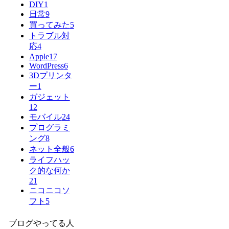
DIY
1
日常
9
買ってみた
5
トラブル対
応
4
Apple
17
WordPress
6
3Dプリンタ
ー
1
ガジェット
12
モバイル
24
プログラミ
ング
8
ネット全般
6
ライフハッ
ク的な何か
21
ニコニコソ
フト
5
ブログやってる人