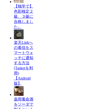
【独学で】
色彩検定２
級、３級に
合格しまし
た。
楽天Linkへ
の着信をス
マートウォ
ッチに通知
する方法
(Taskerを利
用)
【Android
版】
薬用養命酒
をソーダで