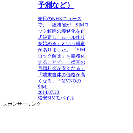
予測など）
先日のNHKニュース
で、「総務省が、SIMロ
ック解除の義務化を正
式決定し、ルール作り
を始める」という報道
がありました。 「SIM
ロック解除」を義務化
することで、「携帯の
月額料金が安くなる」
「端末自体の価格が高
くなる」「MVNOの
SIM...
2014.07.23
格安SIM
モバイル
スポンサーリンク