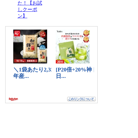
た！【お試
しクーポ
ン】