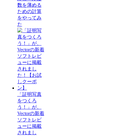
数を薄める
ための計算
をやってみ
た
「証明写真
をつくろ
う！」が、
Vectorの新着
ソフトレビ
ューに掲載
されまし