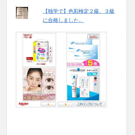
【独学で】色彩検定２級、３級
に合格しました。