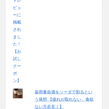
薬用養命酒をソーダで割るとい
う発想 【疲れが取れない、食欲
ない方必見！】