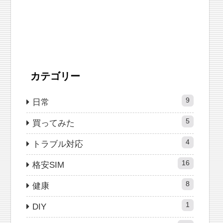
カテゴリー
9
日常
5
買ってみた
4
トラブル対応
16
格安SIM
8
健康
1
DIY