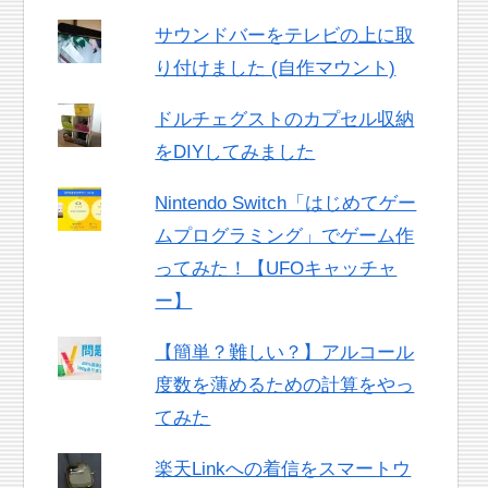
サウンドバーをテレビの上に取
り付けました (自作マウント)
ドルチェグストのカプセル収納
をDIYしてみました
Nintendo Switch「はじめてゲー
ムプログラミング」でゲーム作
ってみた！【UFOキャッチャ
ー】
【簡単？難しい？】アルコール
度数を薄めるための計算をやっ
てみた
楽天Linkへの着信をスマートウ