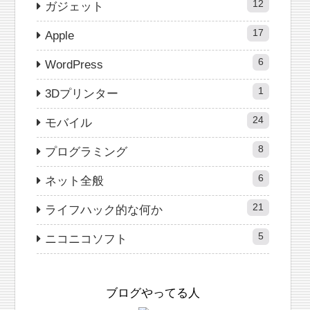
12
ガジェット
17
Apple
6
WordPress
1
3Dプリンター
24
モバイル
8
プログラミング
6
ネット全般
21
ライフハック的な何か
5
ニコニコソフト
ブログやってる人