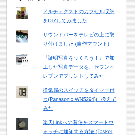
ドルチェグストのカプセル収納
をDIYしてみました
サウンドバーをテレビの上に取
り付けました (自作マウント)
『証明写真をつくろう！』で加
工した写真データを、セブンイ
レブンでプリントしてみた
換気扇のスイッチをタイマー付
き(Panasonic WN5294)に換えて
みた
楽天Linkへの着信をスマートウ
ォッチに通知する方法 (Tasker