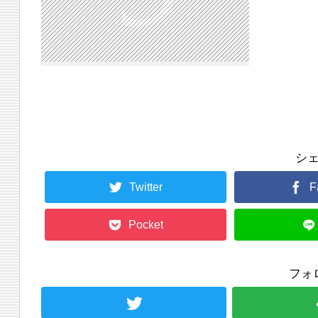
シ
Twitter
F
Pocket
フォ