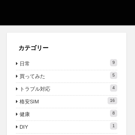
カテゴリー
9
日常
5
買ってみた
4
トラブル対応
16
格安SIM
8
健康
1
DIY