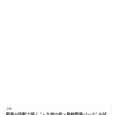
日常
野菜が宅配で届く ”＜九州の空＞新鮮野菜パック” を試