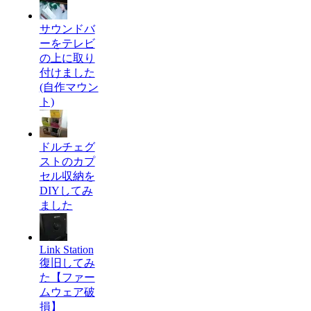
サウンドバ
ーをテレビ
の上に取り
付けました
(自作マウン
ト)
ドルチェグ
ストのカプ
セル収納を
DIYしてみ
ました
Link Station
復旧してみ
た【ファー
ムウェア破
損】