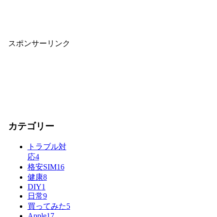
スポンサーリンク
カテゴリー
トラブル対
応
4
格安SIM
16
健康
8
DIY
1
日常
9
買ってみた
5
Apple
17