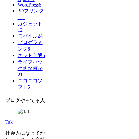
WordPress
6
3Dプリンタ
ー
1
ガジェット
12
モバイル
24
プログラミ
ング
8
ネット全般
6
ライフハッ
ク的な何か
21
ニコニコソ
フト
5
ブログやってる人
Tak
社会人になってか