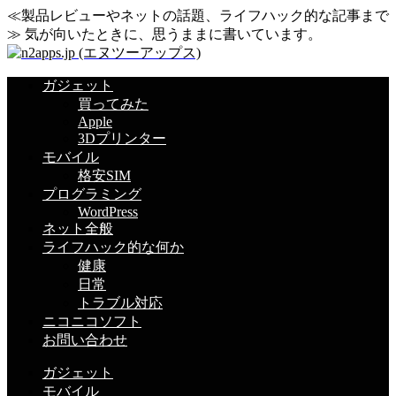
≪製品レビューやネットの話題、ライフハック的な記事まで
≫ 気が向いたときに、思うままに書いています。
ガジェット
買ってみた
Apple
3Dプリンター
モバイル
格安SIM
プログラミング
WordPress
ネット全般
ライフハック的な何か
健康
日常
トラブル対応
ニコニコソフト
お問い合わせ
ガジェット
モバイル