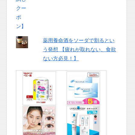
薬用養命酒をソーダで割るとい
う発想 【疲れが取れない、食欲
ない方必見！】