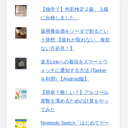
【独学で】色彩検定２級、３級
に合格しました。
薬用養命酒をソーダで割るとい
う発想 【疲れが取れない、食欲
ない方必見！】
楽天Linkへの着信をスマートウ
ォッチに通知する方法 (Tasker
を利用) 【Android版】
【簡単？難しい？】アルコール
度数を薄めるための計算をやっ
てみた
Nintendo Switch「はじめてゲー