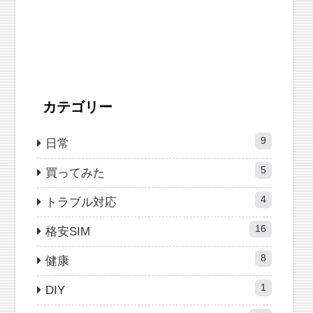
カテゴリー
9
日常
5
買ってみた
4
トラブル対応
16
格安SIM
8
健康
1
DIY