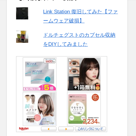
Link Station 復旧してみた【ファ
ームウェア破損】
ドルチェグストのカプセル収納
をDIYしてみました