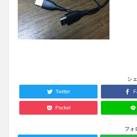
シ
Twitter
F
Pocket
フォ