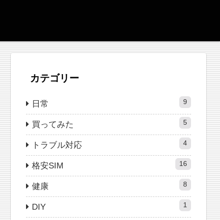
カテゴリー
9
日常
5
買ってみた
4
トラブル対応
16
格安SIM
8
健康
1
DIY