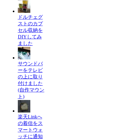
ドルチェグ
ストのカプ
セル収納を
DIYしてみ
ました
サウンドバ
ーをテレビ
の上に取り
付けました
(自作マウン
ト)
楽天Linkへ
の着信をス
マートウォ
ッチに通知