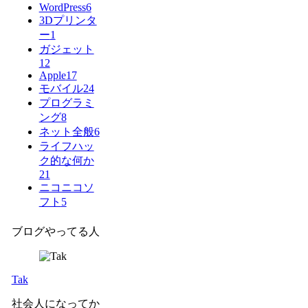
WordPress
6
3Dプリンタ
ー
1
ガジェット
12
Apple
17
モバイル
24
プログラミ
ング
8
ネット全般
6
ライフハッ
ク的な何か
21
ニコニコソ
フト
5
ブログやってる人
Tak
社会人になってか