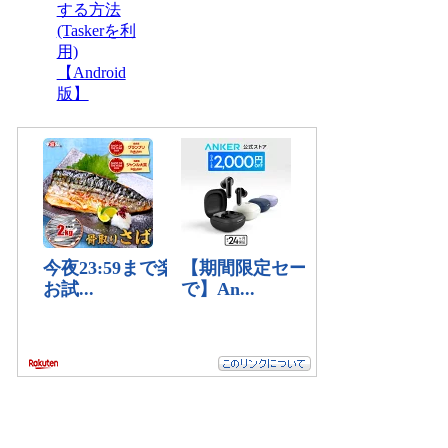
する方法
(Taskerを利
用)
【Android
版】