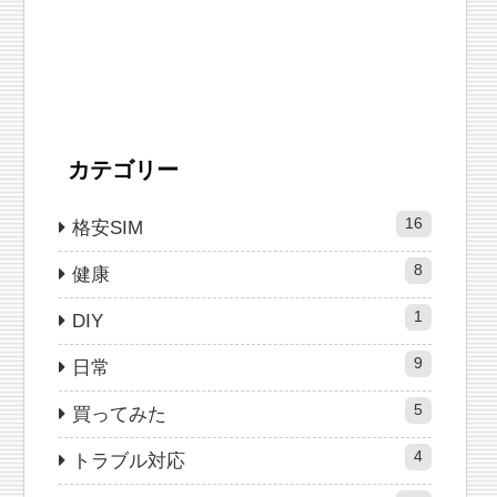
カテゴリー
16
格安SIM
8
健康
1
DIY
9
日常
5
買ってみた
4
トラブル対応