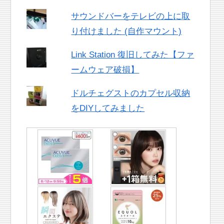
サウンドバーをテレビの上に取
り付けました (自作マウント)
Link Station 復旧してみた【ファ
ームウェア破損】
ドルチェグストのカプセル収納
をDIYしてみました