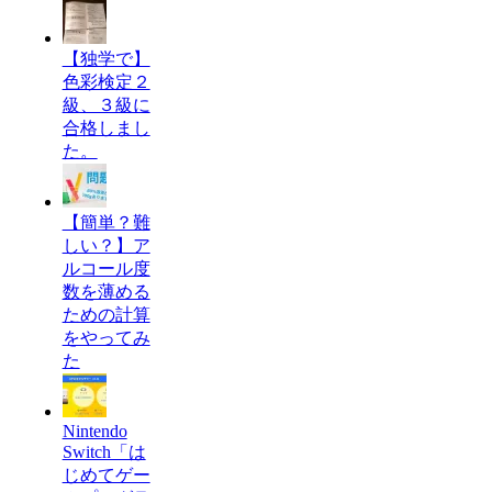
【独学で】
色彩検定２
級、３級に
合格しまし
た。
【簡単？難
しい？】ア
ルコール度
数を薄める
ための計算
をやってみ
た
Nintendo
Switch「は
じめてゲー