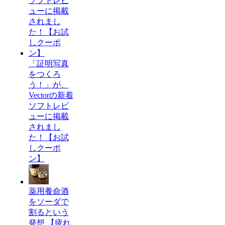
「証明写真
をつくろ
う！」が、
Vectorの新着
ソフトレビ
ューに掲載
されまし
た！【お試
しクーポ
ン】
薬用養命酒
をソーダで
割るという
発想 【疲れ