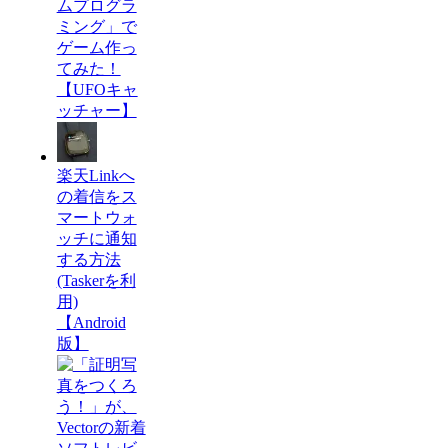
ムプログラ
ミング」で
ゲーム作っ
てみた！
【UFOキャ
ッチャー】
楽天Linkへ
の着信をス
マートウォ
ッチに通知
する方法
(Taskerを利
用)
【Android
版】