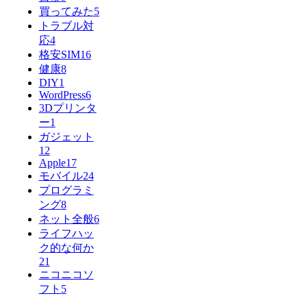
買ってみた
5
トラブル対
応
4
格安SIM
16
健康
8
DIY
1
WordPress
6
3Dプリンタ
ー
1
ガジェット
12
Apple
17
モバイル
24
プログラミ
ング
8
ネット全般
6
ライフハッ
ク的な何か
21
ニコニコソ
フト
5