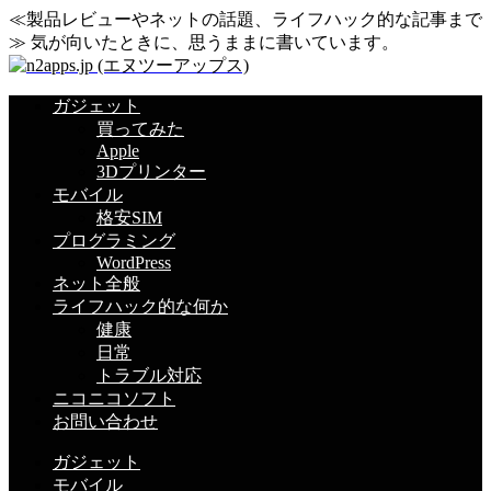
≪製品レビューやネットの話題、ライフハック的な記事まで
≫ 気が向いたときに、思うままに書いています。
ガジェット
買ってみた
Apple
3Dプリンター
モバイル
格安SIM
プログラミング
WordPress
ネット全般
ライフハック的な何か
健康
日常
トラブル対応
ニコニコソフト
お問い合わせ
ガジェット
モバイル