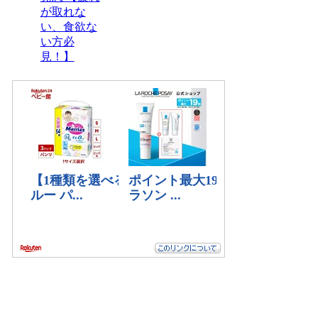
が取れな
い、食欲な
い方必
見！】