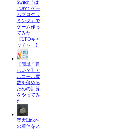
Switch「は
じめてゲー
ムプログラ
ミング」で
ゲーム作っ
てみた！
【UFOキャ
ッチャー】
【簡単？難
しい？】ア
ルコール度
数を薄める
ための計算
をやってみ
た
楽天Linkへ
の着信をス