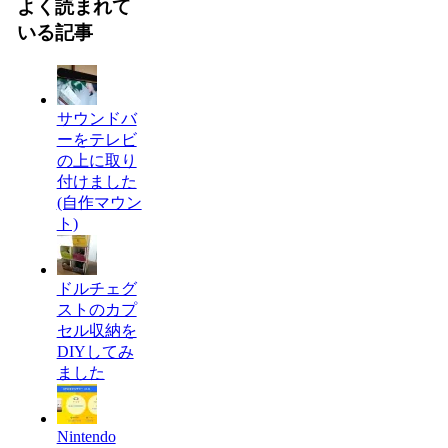
よく読まれて
いる記事
サウンドバ
ーをテレビ
の上に取り
付けました
(自作マウン
ト)
ドルチェグ
ストのカプ
セル収納を
DIYしてみ
ました
Nintendo