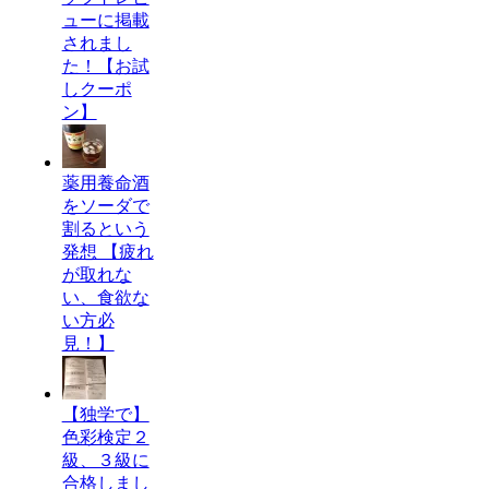
ューに掲載
されまし
た！【お試
しクーポ
ン】
薬用養命酒
をソーダで
割るという
発想 【疲れ
が取れな
い、食欲な
い方必
見！】
【独学で】
色彩検定２
級、３級に
合格しまし