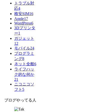
トラブル対
応
4
格安SIM
16
Apple
17
WordPress
6
3Dプリンタ
ー
1
ガジェット
12
モバイル
24
プログラミ
ング
8
ネット全般
6
ライフハッ
ク的な何か
21
ニコニコソ
フト
5
ブログやってる人