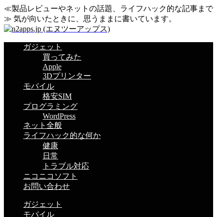
≪製品レビューやネットの話題、ライフハック的な記事まで
≫ 気が向いたときに、思うままに書いています。
ガジェット
買ってみた
Apple
3Dプリンター
モバイル
格安SIM
プログラミング
WordPress
ネット全般
ライフハック的な何か
健康
日常
トラブル対応
ニコニコソフト
お問い合わせ
ガジェット
モバイル