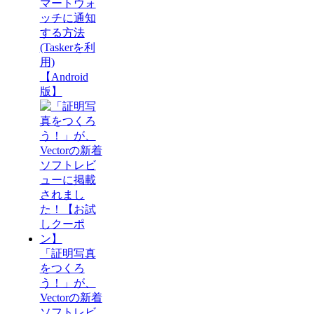
マートウォ
ッチに通知
する方法
(Taskerを利
用)
【Android
版】
「証明写真
をつくろ
う！」が、
Vectorの新着
ソフトレビ