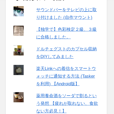
サウンドバーをテレビの上に取
り付けました (自作マウント)
【独学で】色彩検定２級、３級
に合格しました。
ドルチェグストのカプセル収納
をDIYしてみました
楽天Linkへの着信をスマートウ
ォッチに通知する方法 (Tasker
を利用) 【Android版】
薬用養命酒をソーダで割るとい
う発想 【疲れが取れない、食欲
ない方必見！】