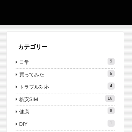
カテゴリー
9
日常
5
買ってみた
4
トラブル対応
16
格安SIM
8
健康
1
DIY