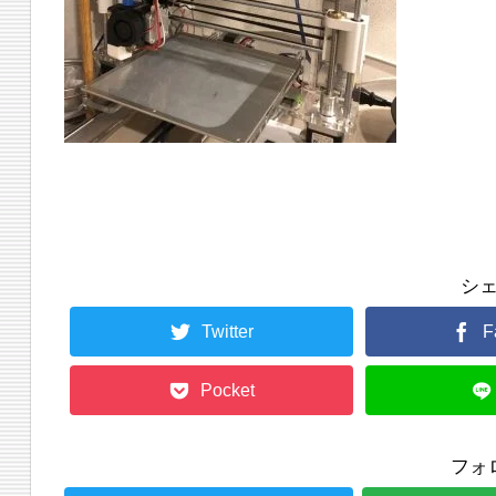
シ
Twitter
F
Pocket
フォ