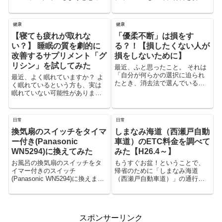
のですが、復旧キーの入力を求
て適当に炒めれば、それなりに
められて困りました。 2段階認証
美味しくできると思います。
を設定しているiCloudアカウント
健康
健康
で、古いApple端末でログインし
【寝ても疲れが取れな
「優柔不断」は損をす
ようとすると出...
い？】 睡眠の質を劇的に
る？！【損したくない人が
改善するサプリメント「グ
損をしないために】
リシン」を試してみた
最近、ふと思ったこと。 それは
「自分が何らかの選択に迫られ
最近、よく眠れていますか？ よ
たとき、消去法で選んでいるこ
く眠れているという方も、実は
とが多い」ということ。 例え
眠れていない可能性がありま
ば、ファミレスに行ったときに
す。 「かくれ不眠」と呼ばれ、
メニューを見ながら何を食べよ
たまに眠れない、睡眠は取れて
うか悩む。 俗に言う「優柔不
いるのに疲れがとれない、日中
日常
日常
断」。 食べたいも...
常に眠たいなど、不眠に悩んで
換気扇のスイッチをタイマ
しまなみ海道（西瀬戸自動
いなくても睡眠の質が低下して
いるこ...
ー付き(Panasonic
車道）のETC料金を調べて
WN5294)に換えてみた
みた【H26.4～】
お風呂の換気扇のスイッチをタ
もうすぐお盆！ということで、
イマー付きのスイッチ
帰省のために「しまなみ海道
(Panasonic WN5294)に換えまし
（西瀬戸自動車道）」の通行料
た。 Panasonic 埋込電子浴室換
金を調べてみました。 平成26年
気スイッチ WN5294 新品価格
4月から新しい料金設定になって
￥2,592から (2016/9/24 2...
います。（ETC車／非ETC車
で、別々の料金表を採用してい
スポンサーリンク
ます）