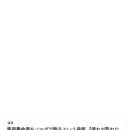
健康
薬用養命酒をソーダで割るという発想 【疲れが取れな