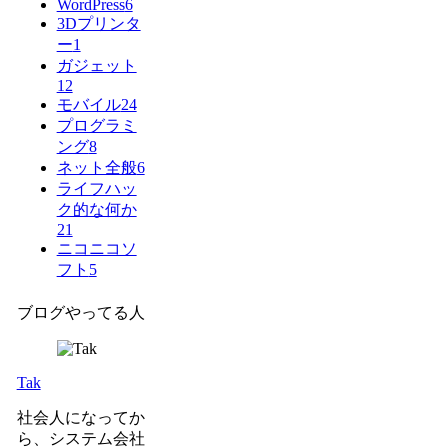
WordPress
6
3Dプリンタ
ー
1
ガジェット
12
モバイル
24
プログラミ
ング
8
ネット全般
6
ライフハッ
ク的な何か
21
ニコニコソ
フト
5
ブログやってる人
Tak
社会人になってか
ら、システム会社