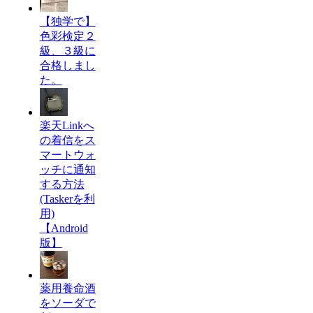
【独学で】
色彩検定２
級、３級に
合格しまし
た。
楽天Linkへ
の着信をス
マートウォ
ッチに通知
する方法
(Taskerを利
用)
【Android
版】
薬用養命酒
をソーダで