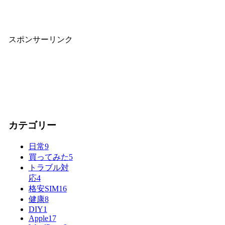
スポンサーリンク
カテゴリー
日常
9
買ってみた
5
トラブル対
応
4
格安SIM
16
健康
8
DIY
1
Apple
17