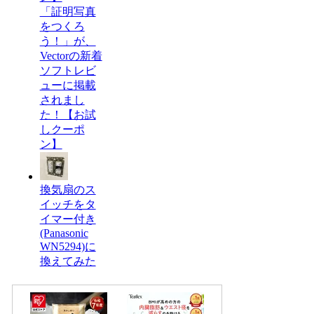
「証明写真
をつくろ
う！」が、
Vectorの新着
ソフトレビ
ューに掲載
されまし
た！【お試
しクーポ
ン】
換気扇のス
イッチをタ
イマー付き
(Panasonic
WN5294)に
換えてみた