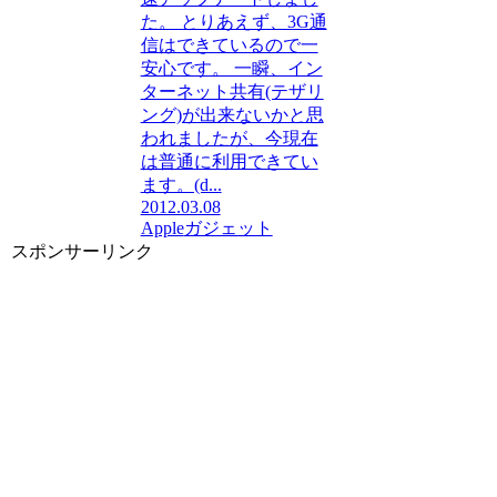
た。 とりあえず、3G通
信はできているので一
安心です。 一瞬、イン
ターネット共有(テザリ
ング)が出来ないかと思
われましたが、今現在
は普通に利用できてい
ます。(d...
2012.03.08
Apple
ガジェット
スポンサーリンク