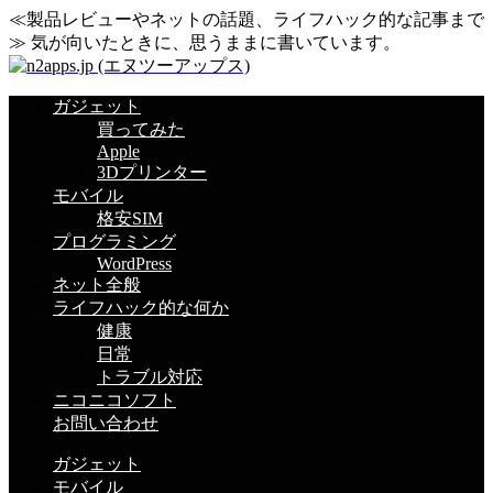
≪製品レビューやネットの話題、ライフハック的な記事まで
≫ 気が向いたときに、思うままに書いています。
ガジェット
買ってみた
Apple
3Dプリンター
モバイル
格安SIM
プログラミング
WordPress
ネット全般
ライフハック的な何か
健康
日常
トラブル対応
ニコニコソフト
お問い合わせ
ガジェット
モバイル