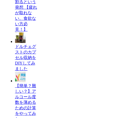
割るという
発想 【疲れ
が取れな
い、食欲な
い方必
見！】
ドルチェグ
ストのカプ
セル収納を
DIYしてみ
ました
【簡単？難
しい？】ア
ルコール度
数を薄める
ための計算
をやってみ