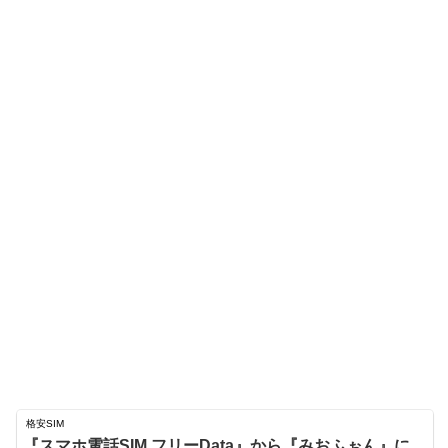
格安SIM
『スマホ電話SIM フリーData』から『みおふぉん』に