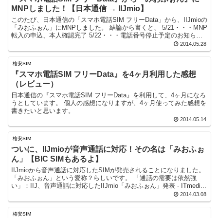
MNPしました！【日本通信 → IIJmio】
このたび、日本通信の「スマホ電話SIM フリーData」から、IIJmioの
「みおふぉん」にMNPしました。 結論から書くと、 5/21・・・MNP
転入の申込、本人確認完了 5/22・・・電話番号停止予定のお知ら
せ、回線停...
2014.05.28
格安SIM
『スマホ電話SIM フリーData』を4ヶ月利用した感想
（レビュー）
日本通信の『スマホ電話SIM フリーData』を利用して、4ヶ月になろ
うとしています。 個人の感想になりますが、4ヶ月使ってみた感想を
書きたいと思います。
2014.05.14
格安SIM
ついに、IIJmioが音声通話に対応！その名は「みおふぉ
ん」【BIC SIMもあるよ】
IIJmioから音声通話に対応したSIMが発売されることになりました。
「みおふぉん」という愛称？らしいです。 「通話の需要は依然強
い」：IIJ、音声通話に対応したIIJmio「みおふぉん」発表 - ITmedi...
2014.03.08
格安SIM