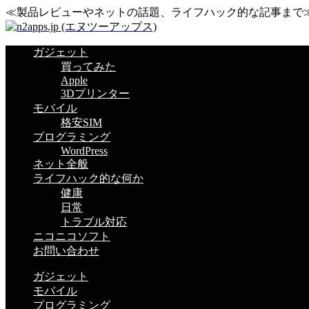
≪製品レビューやネットの話題、ライフハック的な記事まで
ガジェット
買ってみた
Apple
3Dプリンター
モバイル
格安SIM
プログラミング
WordPress
ネット全般
ライフハック的な何か
健康
日常
トラブル対応
ニコニコソフト
お問い合わせ
ガジェット
モバイル
プログラミング