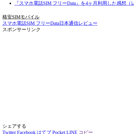
『スマホ電話SIM フリーData』を4ヶ月利用した感想
格安SIM
モバイル
スマホ電話SIM フリーData
日本通信
レビュー
スポンサーリンク
シェアする
Twitter
Facebook
はてブ
Pocket
LINE
コピー