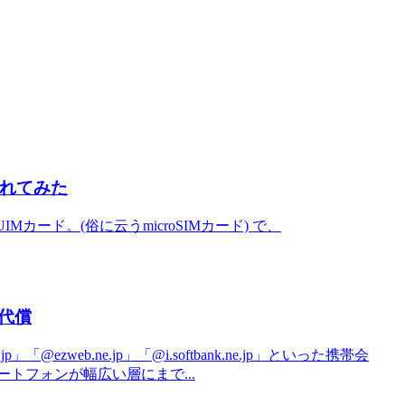
に入れてみた
 UIMカード。(俗に云うmicroSIMカード) で、
代償
zweb.ne.jp」「@i.softbank.ne.jp」といった携帯会
トフォンが幅広い層にまで...