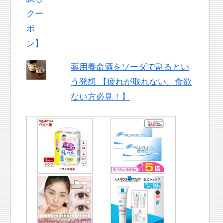
薬用養命酒をソーダで割るとい
う発想 【疲れが取れない、食欲
ない方必見！】