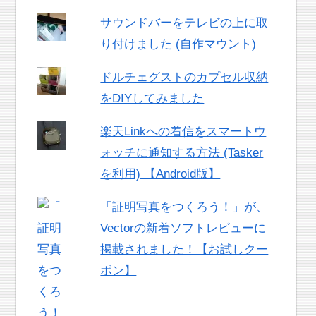
サウンドバーをテレビの上に取
り付けました (自作マウント)
ドルチェグストのカプセル収納
をDIYしてみました
楽天Linkへの着信をスマートウ
ォッチに通知する方法 (Tasker
を利用) 【Android版】
「証明写真をつくろう！」が、
Vectorの新着ソフトレビューに
掲載されました！【お試しクー
ポン】