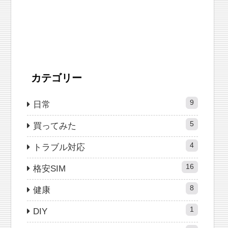
カテゴリー
9
日常
5
買ってみた
4
トラブル対応
16
格安SIM
8
健康
1
DIY