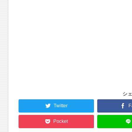
シ
Twitter
F
Pocket