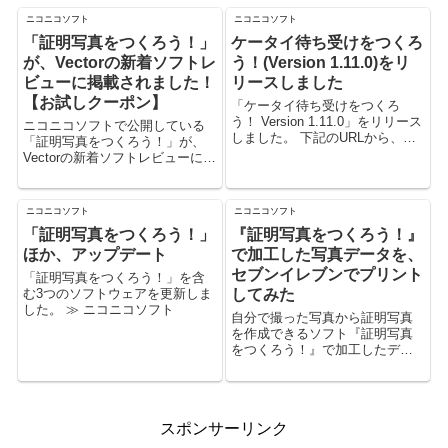
ニコニコソフト
ニコニコソフト
「証明写真をつくろう！」
ケータイ待ち受けをつくろ
が、Vectorの新着ソフトレ
う！(Version 1.11.0)をリ
ビューに掲載されました！
リースしました
【お試しクーポン】
「ケータイ待ち受けをつくろ
う！ Version 1.11.0」をリリース
ニコニコソフトで公開している
しました。 下記のURLから、ダ
「証明写真をつくろう！」が、
ウンロードできます。 ケータイ
Vectorの新着ソフトレビューに掲
待ち受けをつくろう！ ダウンロ
載されました。 Vector 新着ソフ
ード 本バージョンでの変更点
トレビュー 「証明写真をつくろ
は、次の通りです。...
う！」 - 正確にトリミングされ
ニコニコソフト
ニコニコソフト
た証明写真を誰でも簡単に作成
「証明写真をつくろう！」
『証明写真をつくろう！』
できる ...
ほか、アップデート
で加工した写真データを、
セブンイレブンでプリント
「証明写真をつくろう！」を含
む3つのソフトウェアを更新しま
してみた
した。 ≫ ニコニコソフト
自分で撮った写真から証明写真
を作成できるソフト『証明写真
をつくろう！』で加工したデー
タを、セブンイレブンにあるマ
ルチコピー機でプリントしてき
ました。 セブンイレブンで印刷
する場合の設定方法などについ
スポンサーリンク
て、書きたいと思います。 ちな
みに、セ...