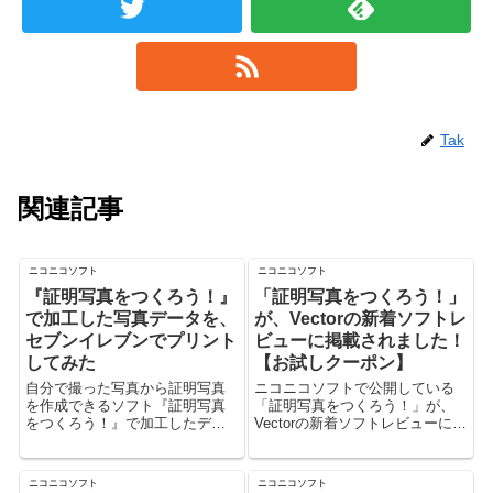
Tak
関連記事
ニコニコソフト
ニコニコソフト
『証明写真をつくろう！』
「証明写真をつくろう！」
で加工した写真データを、
が、Vectorの新着ソフトレ
セブンイレブンでプリント
ビューに掲載されました！
してみた
【お試しクーポン】
自分で撮った写真から証明写真
ニコニコソフトで公開している
を作成できるソフト『証明写真
「証明写真をつくろう！」が、
をつくろう！』で加工したデー
Vectorの新着ソフトレビューに掲
タを、セブンイレブンにあるマ
載されました。 Vector 新着ソフ
ルチコピー機でプリントしてき
トレビュー 「証明写真をつくろ
ました。 セブンイレブンで印刷
う！」 - 正確にトリミングされ
ニコニコソフト
ニコニコソフト