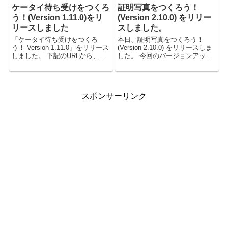
する場合の設定方法などについ
た証明写真を誰でも簡単に作成
ケータイ待ち受けをつくろ
証明写真をつくろう！
て、書きたいと思います。 ちな
できる ...
みに、セ...
う！(Version 1.11.0)をリ
(Version 2.10.0) をリリー
リースしました
スしました。
「ケータイ待ち受けをつくろ
本日、証明写真をつくろう！
う！ Version 1.11.0」をリリース
(Version 2.10.0) をリリースしま
しました。 下記のURLから、ダ
した。 今回のバージョンアップ
ウンロードできます。 ケータイ
はマイナーバージョンでありな
待ち受けをつくろう！ ダウンロ
がら、大幅な変更が行われてい
ード 本バージョンでの変更点
ます。 ユーザーインターフェー
は、次の通りです。...
スにも細かい改良が加えられ、
スポンサーリンク
さらに使いや...